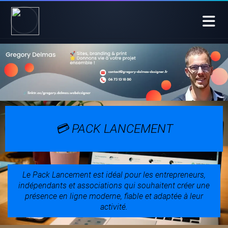
Accueil
Blog
À propos
Contact
🚀 Appel découverte
💳 PACK LANCEMENT
Le Pack Lancement est idéal pour les entrepreneurs,
indépendants et associations qui souhaitent créer une
présence en ligne moderne, fiable et adaptée à leur
activité.