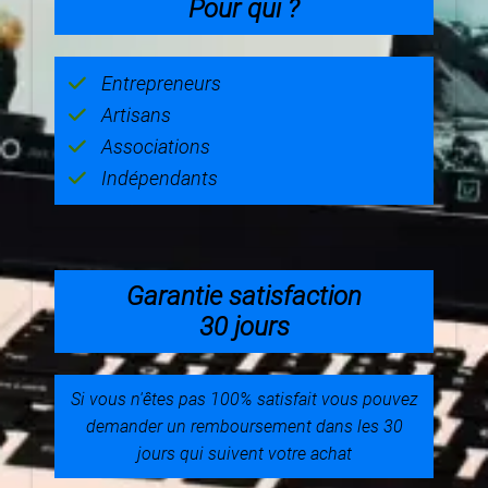
Pour qui ?
Entrepreneurs
Artisans
Associations
Indépendants
Garantie satisfaction
30 jours
Si vous n'êtes pas 100% satisfait vous pouvez
demander un remboursement dans les 30
jours qui suivent votre achat